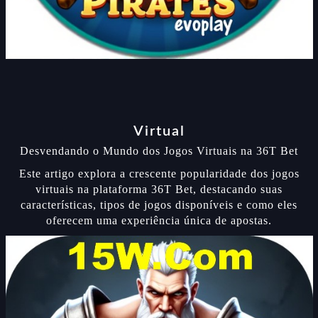
Virtual
Desvendando o Mundo dos Jogos Virtuais na 36T Bet
Este artigo explora a crescente popularidade dos jogos
virtuais na plataforma 36T Bet, destacando suas
características, tipos de jogos disponíveis e como eles
oferecem uma experiência única de apostas.