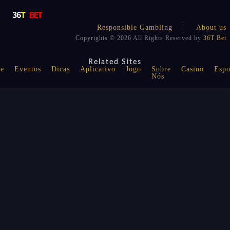
Responsible Gambling
About us
Copyrights © 2026 All Rights Reserved by
36T Bet
Related Sites
de
Eventos
Dicas
Aplicativo
Jogo
Sobre
Casino
Espo
Nós