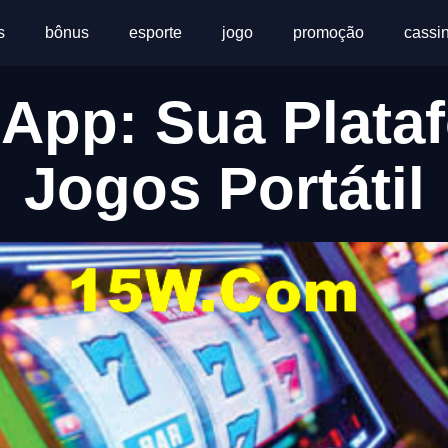
s
bônus
esporte
jogo
promoção
cassi
 App: Sua Plata
Jogos Portátil