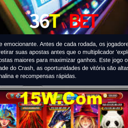
e emocionante. Antes de cada rodada, os jogador
retirar suas apostas antes que o multiplicador 'exp
ostas maiores para maximizar ganhos. Este jogo 
de do Crash, as oportunidades de vitória são alta
nalina e recompensas rápidas.