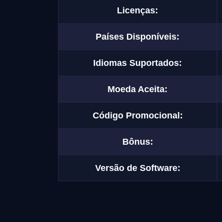
Licenças:
Países Disponíveis:
Idiomas Suportados:
Moeda Aceita:
Código Promocional:
Bônus:
Versão de Software: