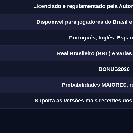
Licenciado e regulamentado pela Autor
Disponível para jogadores do Brasil e
Português, Inglês, Espan
Real Brasileiro (BRL) e vária
BONUS2026
Probabilidades MAIORES, re
Suporta as versões mais recentes dos