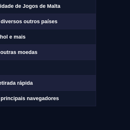
idade de Jogos de Malta
 diversos outros países
hol e mais
s outras moedas
tirada rápida
 principais navegadores