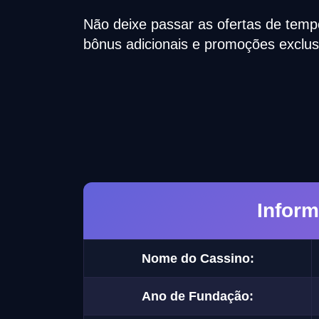
Não deixe passar as ofertas de temp
bônus adicionais e promoções exclus
Inform
Nome do Cassino:
Ano de Fundação: