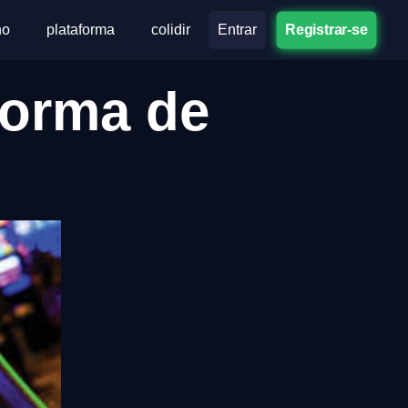
no
plataforma
colidir
Entrar
Registrar-se
forma de