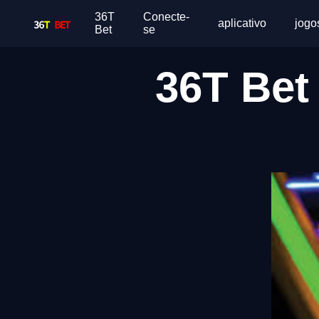
36T
Conecte-
aplicativo
jogo
Bet
se
36T Bet