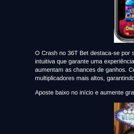
O Crash no 36T Bet destaca-se por s
intuitiva que garante uma experiênci
aumentam as chances de ganhos. C
multiplicadores mais altos, garantin
Aposte baixo no início e aumente gra