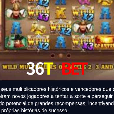
seus multiplicadores históricos e vencedores que 
iram novos jogadores a tentar a sorte e perseguir 
do potencial de grandes recompensas, incentivand
próprias histórias de sucesso.