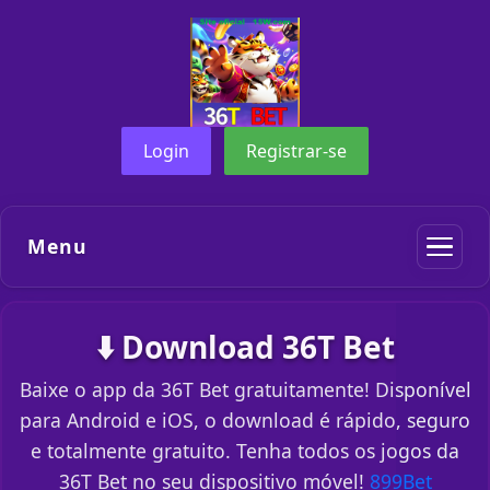
Login
Registrar-se
Menu
⬇️ Download 36T Bet
Baixe o app da 36T Bet gratuitamente! Disponível
para Android e iOS, o download é rápido, seguro
e totalmente gratuito. Tenha todos os jogos da
36T Bet no seu dispositivo móvel!
899Bet