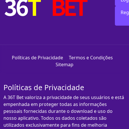
Reg
Políticas de Privacidade
Termos e Condições
Sitemap
Políticas de Privacidade
A 36T Bet valoriza a privacidade de seus usuários e está
empenhada em proteger todas as informações
pessoais fornecidas durante o download e uso do
nosso aplicativo. Todos os dados coletados são
utilizados exclusivamente para fins de melhoria