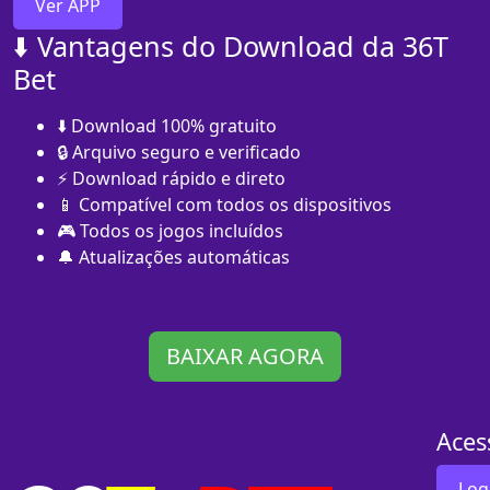
Ver APP
⬇️ Vantagens do Download da 36T
Bet
⬇️ Download 100% gratuito
🔒 Arquivo seguro e verificado
⚡ Download rápido e direto
📱 Compatível com todos os dispositivos
🎮 Todos os jogos incluídos
🔔 Atualizações automáticas
BAIXAR AGORA
Aces
Log